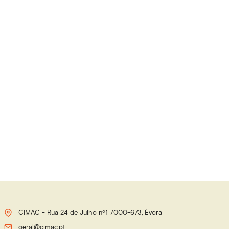
CIMAC - Rua 24 de Julho nº1 7000-673, Évora
geral@cimac.pt