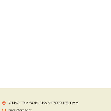
CIMAC - Rua 24 de Julho nº1 7000-673, Évora
geral@cimac.pt