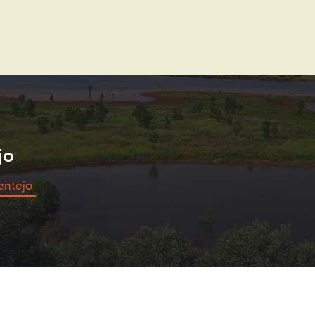
jo
entejo