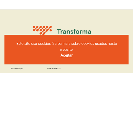
Este site usa cookies. Saiba mais sobre cookies usados neste
website.
Aceitar
CIMAC - Rua 24 de Julho nº1 7000-673, Évora
geral@cimac.pt
+351 266 749 420