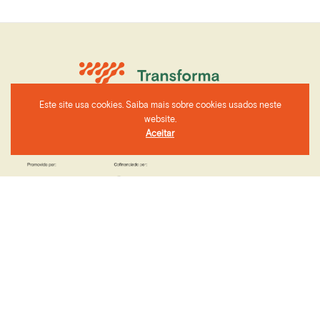
Este site usa cookies. Saiba mais sobre cookies usados neste
website.
Aceitar
CIMAC - Rua 24 de Julho nº1 7000-673, Évora
geral@cimac.pt
+351 266 749 420